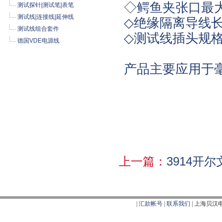
◇鳄鱼夹张口最大
测试探针|测试笔|表笔
测试线|连接线|延伸线
◇绝缘隔离导线
测试线组合套件
◇测试线插头规
德国VDE电源线
产品主要应用于
上一篇：
3914开
|
汇款帐号
|
联系我们
|
上海贝汉