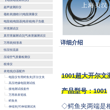
【电线电缆测试仪】
超声波测距仪
毫欧表|微欧计|电阻测量仪
电阻箱|电阻器|电容箱|电子负载
环境测试仪
真空泄漏测试仪|气体泄漏测试仪
详细介绍
万用表|钳形表
恒压恒流源
压缩空气质量检测仪
校准仪
表笔线|仪器配件
1001超大开尔文
电阻仪专用鳄鱼夹|开尔文夹
高压绝缘电阻测试线
接地测试线套件
产品型号：1001
万用表表笔线
鳄鱼夹
◇鳄鱼夹两端是
伸缩夹|可伸缩测试夹